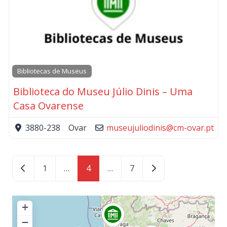
Bibliotecas de Museus
Biblioteca do Museu Júlio Dinis – Uma
Casa Ovarense
3880-238
Ovar
museujuliodinis
@
cm-ovar.pt
Posts navigation
Newer posts
Older posts
1
…
4
…
7
+
−