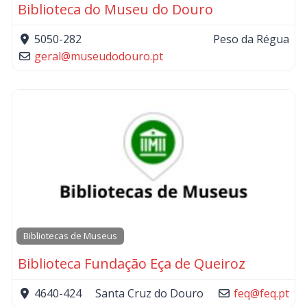
Biblioteca do Museu do Douro
5050-282
Peso da Régua
geral
@
museudodouro.pt
Bibliotecas de Museus
Biblioteca Fundação Eça de Queiroz
4640-424
Santa Cruz do Douro
feq
@
feq.pt