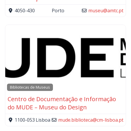
4050-430
Porto
museu
@
amtc.pt
Bibliotecas de Museus
Centro de Documentação e Informação
do MUDE – Museu do Design
1100-053
Lisboa
mude.biblioteca
@
cm-lisboa.pt