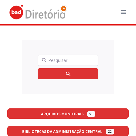
Skip
to
content
Pesquisar
Search
ARQUIVOS MUNICIPAIS
51
BIBLIOTECAS DA ADMINISTRAÇÃO CENTRAL
22