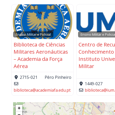
Ensino Militar e Policial
Ensino Militar e Policia
Biblioteca de Ciências
Centro de Rec
Militares Aeronáuticas
Conhecimento
– Academia da Força
Instituto Unive
Aérea
Militar
2715-021
Pêro Pinheiro
1449-027
biblioteca
@
academiafa.edu.pt
biblioteca
@
ium
+
−