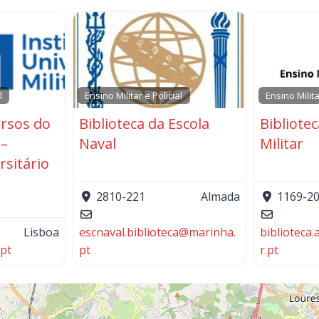
l
Ensino Militar e Policial
Ensino Milita
ursos do
Biblioteca da Escola
Bibliote
 –
Naval
Militar
rsitário
2810-221
Almada
1169-2
Lisboa
escnaval.biblioteca
@
marinha.
biblioteca
.pt
pt
r.pt