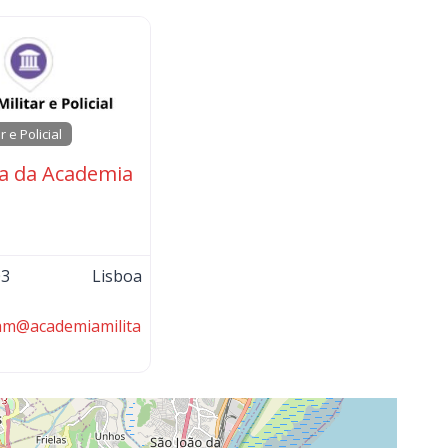
r e Policial
ca da Academia
03
Lisboa
.am
@
academiamilita