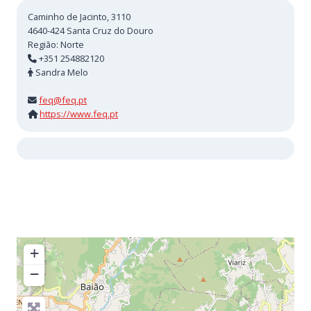
Caminho de Jacinto, 3110
4640-424
Santa Cruz do Douro
Região:
Norte
+351 254882120
Sandra Melo
feq@feq.pt
https://www.feq.pt
+
−