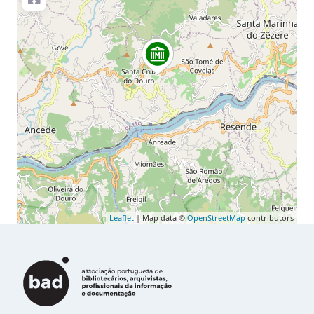
Leaflet
| Map data ©
OpenStreetMap
contributors