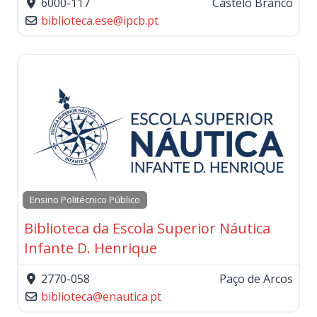
6000-117
Castelo Branco
biblioteca.ese
@
ipcb.pt
Ensino Politécnico Público
Biblioteca da Escola Superior Náutica
Infante D. Henrique
2770-058
Paço de Arcos
biblioteca
@
enautica.pt