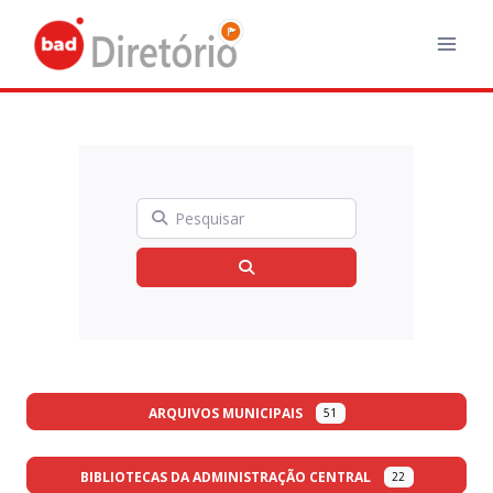
Skip
to
content
Pesquisar
Search
ARQUIVOS MUNICIPAIS
51
BIBLIOTECAS DA ADMINISTRAÇÃO CENTRAL
22