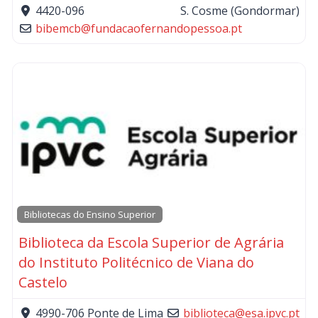
4420-096
S. Cosme (Gondormar)
bibemcb
@
fundacaofernandopessoa.pt
Bibliotecas do Ensino Superior
Biblioteca da Escola Superior de Agrária
do Instituto Politécnico de Viana do
Castelo
4990-706
Ponte de Lima
biblioteca
@
esa.ipvc.pt