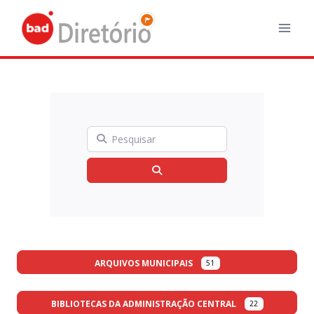
Skip
to
content
Pesquisar
Search
ARQUIVOS MUNICIPAIS
51
BIBLIOTECAS DA ADMINISTRAÇÃO CENTRAL
22