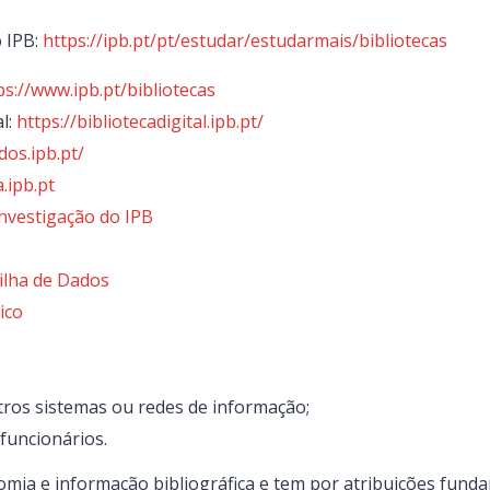
 IPB:
https://ipb.pt/pt/estudar/estudarmais/bibliotecas
ps://www.ipb.pt/bibliotecas
al:
https://bibliotecadigital.ipb.pt/
dos.ipb.pt/
.ipb.pt
Investigação do IPB
ilha de Dados
ico
tros sistemas ou redes de informação;
funcionários.
omia e informação bibliográfica e tem por atribuições funda