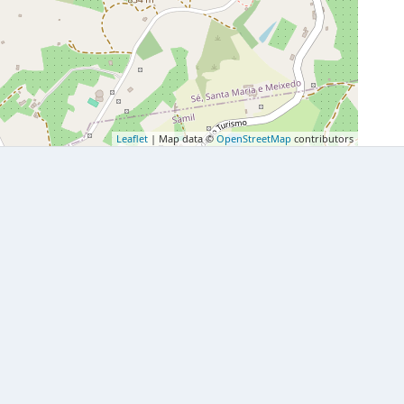
Leaflet
| Map data ©
OpenStreetMap
contributors