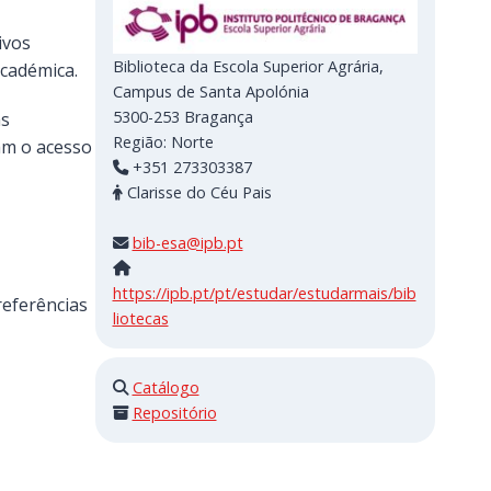
ivos
Biblioteca da Escola Superior Agrária,
académica.
Campus de Santa Apolónia
5300-253
Bragança
as
Região:
Norte
am o acesso
+351 273303387
Clarisse do Céu Pais
bib-esa@ipb.pt
https://ipb.pt/pt/estudar/estudarmais/bib
referências
liotecas
Catálogo
Repositório