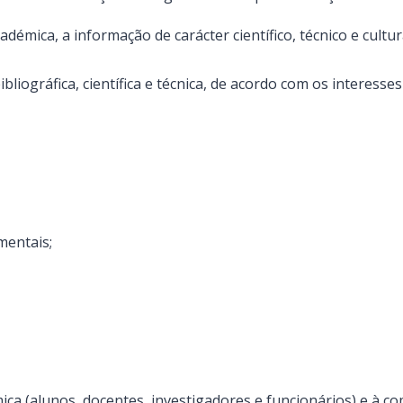
adémica, a informação de carácter científico, técnico e cultur
liográfica, científica e técnica, de acordo com os interesses
mentais;
ica (alunos, docentes, investigadores e funcionários) e à c