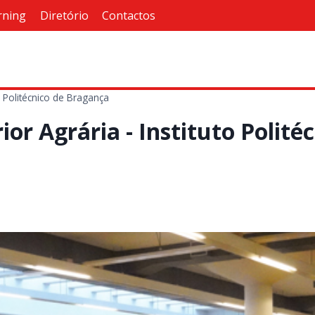
rning
Diretório
Contactos
to Politécnico de Bragança
ior Agrária - Instituto Polit