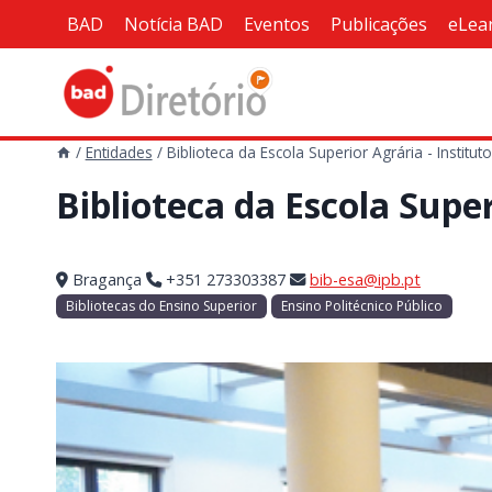
Skip
BAD
Notícia BAD
Eventos
Publicações
eLea
to
content
/
Entidades
/
Biblioteca da Escola Superior Agrária - Institu
Biblioteca da Escola Super
Bragança
+351 273303387
bib-esa@ipb.pt
Bibliotecas do Ensino Superior
Ensino Politécnico Público