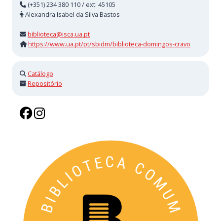
(+351) 234 380 110 / ext: 45105
Alexandra Isabel da Silva Bastos
biblioteca@isca.ua.pt
https://www.ua.pt/pt/sbidm/biblioteca-domingos-cravo
Catálogo
Repositório