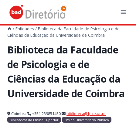
Skip
to
content
/
Entidades
/
Biblioteca da Faculdade de Psicologia e de
Ciências da Educação da Universidade de Coimbra
Biblioteca da Faculdade
de Psicologia e de
Ciências da Educação da
Universidade de Coimbra
Coimbra
+351 239851450
biblioteca@fpce.uc.pt
Bibliotecas do Ensino Superior
Ensino Universitário Público