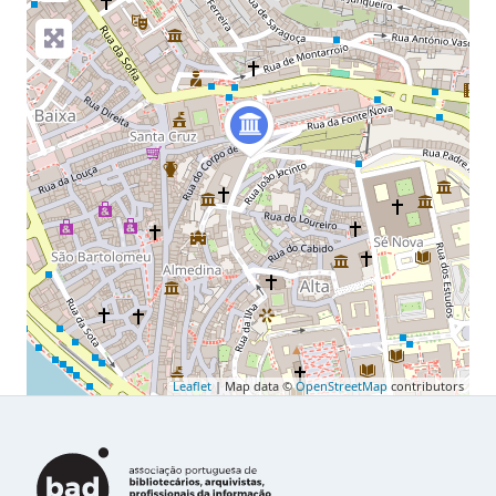
Leaflet
| Map data ©
OpenStreetMap
contributors