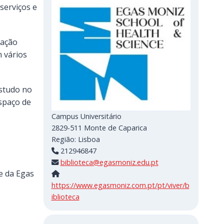
serviços e
iação
m vários
estudo no
espaço de
Campus Universitário
2829-511
Monte de Caparica
Região:
Lisboa
212946847
biblioteca@egasmoniz.edu.pt
e da Egas
https://www.egasmoniz.com.pt/pt/viver/b
iblioteca