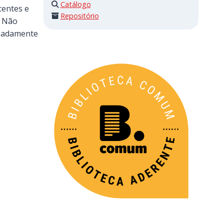
Catálogo
centes e
Repositório
. Não
meadamente