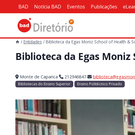
Skip
BAD
Notícia BAD
Eventos
Publicações
eLea
to
content
/
Entidades
/
Biblioteca da Egas Moniz School of Health & S
Biblioteca da Egas Moniz 
Monte de Caparica
212946847
biblioteca@egasmoni
Bibliotecas do Ensino Superior
Ensino Politécnico Privado