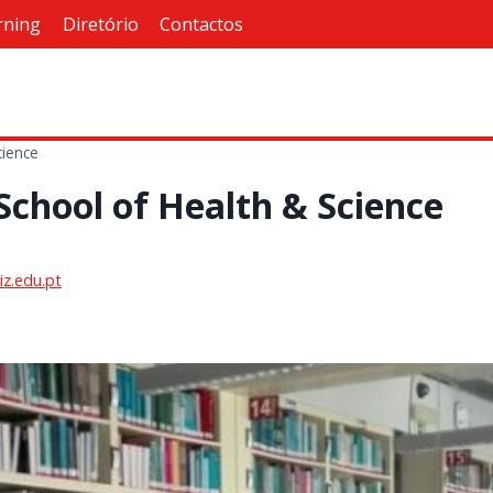
rning
Diretório
Contactos
cience
School of Health & Science
z.edu.pt