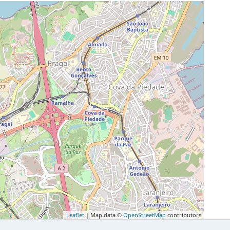
Leaflet
| Map data ©
OpenStreetMap
contributors